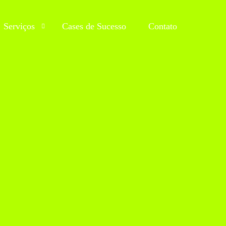
Serviços
Cases de Sucesso
Contato
E-commerce
Automação IA
Social Media
Sites & Landing Pages
Hospedagem