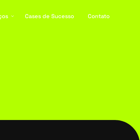
ços
Cases de Sucesso
Contato
merce
ação IA
 Media
& Landing Pages
edagem