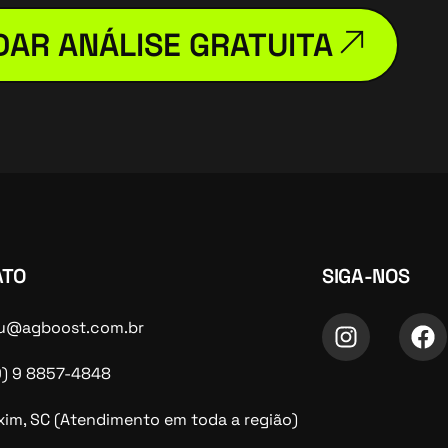
AR ANÁLISE GRATUITA
ATO
SIGA-NOS
u@agboost.com.br
9) 9 8857-4848
xim, SC (Atendimento em toda a região)