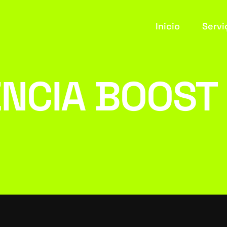
Inicio
Servi
ÊNCIA BOOST
E-com
Autom
Social
Sites 
Hosp